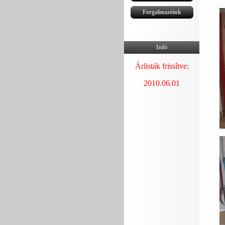
0
Forgalmazóink
0
0
0
Infó
Árlisták frissítve:
2010.06.01