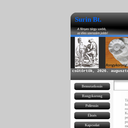
Surin Bt.
0
Bemutatkozás
0
Rongykorong
Tá
0
fo
Polírozás
ro
0
Ka
Élezés
pe
0
po
Kapcsolat
mo