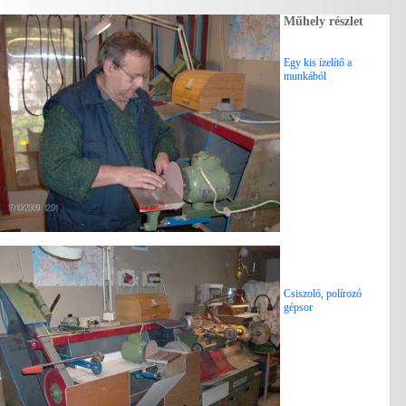
Műhely részlet
Egy kis ízelítő a
munkából
Csiszoló, polírozó
gépsor