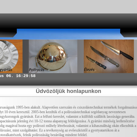
Kereső optimalizálás
Üdvözöljük honlapunkon
rsaságunk 1995-ben alakult. Alapvetően szerszám és csiszolástechnikai termékek forgalmazása
lyt 10 éven keresztül. 2005-ben kezdtük el a polírozástechnikai segédanyag nevezetesen
ngykorongok gyártását. Ezt a felfutó kereslet, valamint a külföldi szállítók lassúsága generálta.
pacitásunk jelenleg évi 10-12 tonna alapanyag feldolgozása. A gyártási minőség leellenőrzése
dig magával hozta egy polírozó műhely létrehozását, valamint a kihasználtság okán elkezdtük a
lírozást, mint szolgáltatást. Ez a tevékenység az evőeszköztől a gyertyatartókon át a
toralkatrészek, felnik polírozásáig bezárólag mindent felölel.