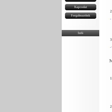
0
Kapcsolat
2
0
Forgalmazóink
-
0
0
0
Infó
3
-
M
1
2