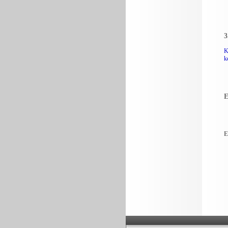
3
K
k
E
E