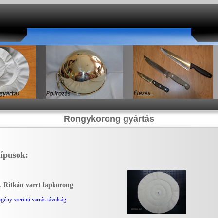
Rongykorong gyártás
ípusok:
. Ritkán varrt lapkorong
 igény szerinti varrás távolság