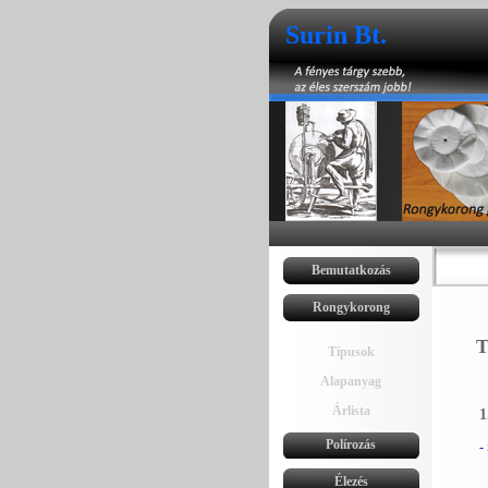
Surin Bt.
0
Bemutatkozás
0
Rongykorong
0
T
Típusok
Alapanyag
Árlista
1
Polírozás
-
0
Élezés