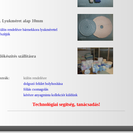
. Lyukméret alap 10mm
ülön rendelésre bármekkora lyukmérettel
észítjük
lőkészítés szállításra
xtrák:
külön rendelésre
dolgozó felület bolyhosítása
fóliás csomagolás
kérésre anyagminta kollekciót küldünk
Technológiai segítség, tanácsadás!
__________________________________________________________________