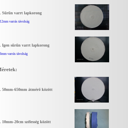
. Sűrűn varrt lapkorong
 12mm varrás távolság
. Igen sűrűn varrt lapkorong
 6mm varrás távolság
éretek:
. 50mm-650mm átmérő között
. 10mm-20cm szélesség között